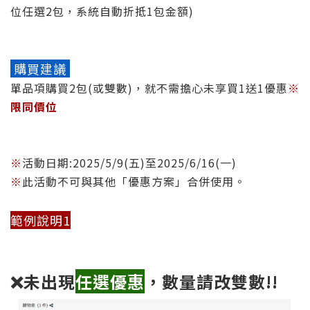
位任選2包，系統自動折抵1包金額)
購買建議
單品項購買2包(或雙數)，就不需擔心未享買1送1優惠
※
限同價位
※
活動日期:2025/5/9(五)至
2025/6/16(一)
※
此活動不可與其他「優惠方案」合併使用。
範例說明1
❌未出現
任選優惠
，數量請改雙數!!