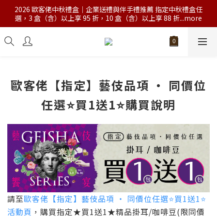
2026 歐客佬中秋禮盒｜企業送禮與伴手禮推薦 指定中秋禮盒任
選，3 盒（含）以上享 95 折，10 盒（含）以上享 88 折...more
歐客佬【指定】藝伎品項 ‧ 同價位
任選⭐買1送1⭐購買說明
請至
歐客佬【指定】藝伎品項 ‧ 同價位任選⭐買1送1⭐
活動頁
，購買指定
★買1送1★
精品掛耳/咖啡豆
(限同價