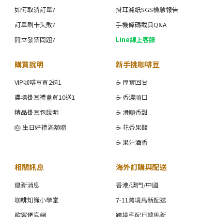
如何取消訂單?
掛耳濾紙SGS檢驗報告
訂單刷卡失敗?
手機條碼載具Q&A
開立發票問題?
Line線上客服
購買說明
新手挑咖啡豆
VIP咖啡豆買2送1
☕ 厚實回甘
農場掛耳禮盒買10送1
☕ 香濃順口
精品掛耳包說明
☕ 滑順香甜
🎂 生日好禮滿額贈
☕ 花香果酸
☕ 果汁酒香
相關訊息
海外訂購與配送
最新消息
香港/澳門/中國
咖啡知識小學堂
7-11跨境馬新配送
歐客佬官網
跨境宅配日韓馬新