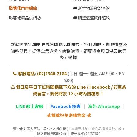
歐客佬門市據點
🚚 新竹物流貨況查詢
歐客佬精品烘焙坊
🚚 順豐速運貨件追蹤
歐客佬精品咖啡 世界各國精品咖啡豆、掛耳咖啡、咖啡禮盒及
咖啡器具，提供企業送禮、商務贈禮、節慶禮盒與日常品飲等
多元選擇
📞 客服電話: (02)2346-2184
(平日 週一~週五 AM 9:00 ~ PM
5:00)
⚠️ 假日及平日下班時間請至下方的 Line / Facebook / 訂單系
統留言，我們將於 12 小時內回覆您！
LINE 線上客服
|
Facebook 粉專
|
海外 WhatsApp
|
💰 推薦好友送購物金 💰
臺中市北區太原路二段306之1號1樓
(此為營登地址，非商品退換貨地址喔!)
歐客佬國際有限公司 | 統一編號: 24437670