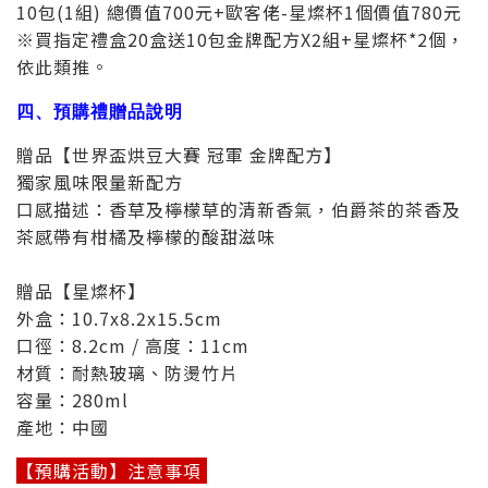
10包(1組) 總價值700元+歐客佬-星燦杯1個價值780元
※買指定禮盒20盒送10包金牌配方X2組+星燦杯*2個，
依此類推。
四、預購禮贈品說明
贈品【世界盃烘豆大賽 冠軍 金牌配方】
獨家風味限量新配方
口感描述：香草及檸檬草的清新香氣，伯爵茶的茶香及
茶感帶有柑橘及檸檬的酸甜滋味
贈品【星燦杯】
外盒：10.7x8.2x15.5cm
口徑：8.2cm / 高度：11cm
材質：耐熱玻璃、防燙竹片
容量：280ml
產地：中國
【預購活動】注意事項