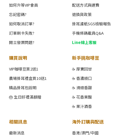
如何升等VIP會員
配送方式與運費
忘記密碼?
退換貨政策
如何取消訂單?
掛耳濾紙SGS檢驗報告
訂單刷卡失敗?
手機條碼載具Q&A
開立發票問題?
Line線上客服
購買說明
新手挑咖啡豆
VIP咖啡豆買2送1
☕ 厚實回甘
農場掛耳禮盒買10送1
☕ 香濃順口
精品掛耳包說明
☕ 滑順香甜
🎂 生日好禮滿額贈
☕ 花香果酸
☕ 果汁酒香
相關訊息
海外訂購與配送
最新消息
香港/澳門/中國