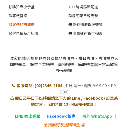
咖啡知識小學堂
7-11跨境馬新配送
歐客佬官網
跨境宅配日韓馬新
歐客佬門市據點
🚚 新竹物流貨況查詢
歐客佬精品烘焙坊
🚚 順豐速運貨件追蹤
歐客佬精品咖啡 世界各國精品咖啡豆、掛耳咖啡、咖啡禮盒及
咖啡器具，提供企業送禮、商務贈禮、節慶禮盒與日常品飲等
多元選擇
📞 客服電話: (02)2346-2184
(平日 週一~週五 AM 9:00 ~ PM
5:00)
⚠️ 假日及平日下班時間請至下方的 Line / Facebook / 訂單系
統留言，我們將於 12 小時內回覆您！
LINE 線上客服
|
Facebook 粉專
|
海外 WhatsApp
|
💰 推薦好友送購物金 💰