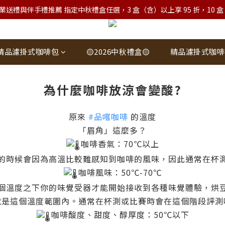
業送禮與伴手禮推薦 指定中秋禮盒任選，3 盒（含）以上享 95 折，10 盒（含）
精品濾掛式咖啡包
🟡2026中秋禮盒🟡
精品濾掛式咖啡
為什麼咖啡放涼會變酸?
原來
#品嚐咖啡
的溫度
「眉角」這麼多？
咖啡香氣：70℃以上
的時候會因為高溫比較難感知到咖啡的風味，因此通常在杯
咖啡風味：50℃-70℃
個溫度之下你的味覺受器才能開始接收到各種味覺體驗，烘
就是這個溫度範圍內。通常在杯測或比賽時會在這個階段評測
咖啡酸度、甜度、醇厚度：50℃以下