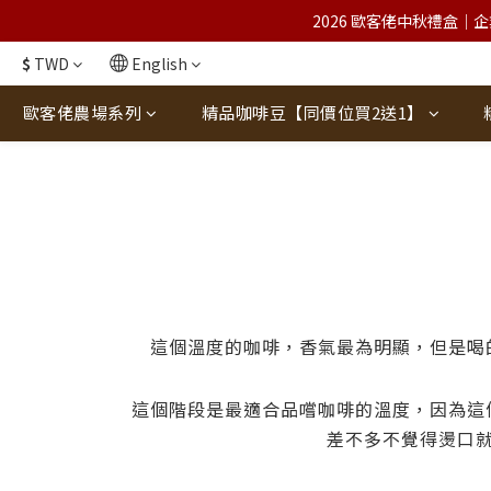
2026 歐客佬中秋禮盒｜企
$
TWD
English
歐客佬農場系列
精品咖啡豆【同價位買2送1】
這個溫度的咖啡，香氣最為明顯，但是喝
這個階段是最適合品嚐咖啡的溫度，因為這
差不多不覺得燙口