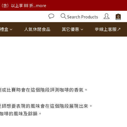
以上享 88 折...more
Search Products
禮盒
人氣休閒食品
其它優惠
💬線上客服↗
測或比賽時會在這個階段評測咖啡的香氣。
豆師想要表現的風味會在這個階段展現出來。
咖啡的風味及餘韻。