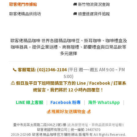
歐客佬門市據點
🚚 新竹物流貨況查詢
歐客佬精品烘焙坊
🚚 順豐速運貨件追蹤
歐客佬精品咖啡 世界各國精品咖啡豆、掛耳咖啡、咖啡禮盒及
咖啡器具，提供企業送禮、商務贈禮、節慶禮盒與日常品飲等
多元選擇
📞 客服電話: (02)2346-2184
(平日 週一~週五 AM 9:00 ~ PM
5:00)
⚠️ 假日及平日下班時間請至下方的 Line / Facebook / 訂單系
統留言，我們將於 12 小時內回覆您！
LINE 線上客服
|
Facebook 粉專
|
海外 WhatsApp
|
💰 推薦好友送購物金 💰
臺中市北區太原路二段306之1號1樓
(此為營登地址，非商品退換貨地址喔!)
歐客佬國際有限公司 | 統一編號: 24437670
2019-2026© 歐客佬精品咖啡官方購物網站 版權所有 All Rights Reserved.