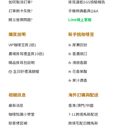
如何取消訂單?
掛耳濾紙SGS檢驗報告
訂單刷卡失敗?
手機條碼載具Q&A
開立發票問題?
Line線上客服
購買說明
新手挑咖啡豆
VIP咖啡豆買2送1
☕ 厚實回甘
農場掛耳禮盒買10送1
☕ 香濃順口
精品掛耳包說明
☕ 滑順香甜
🎂 生日好禮滿額贈
☕ 花香果酸
☕ 果汁酒香
相關訊息
海外訂購與配送
最新消息
香港/澳門/中國
咖啡知識小學堂
7-11跨境馬新配送
歐客佬官網
跨境宅配日韓馬新