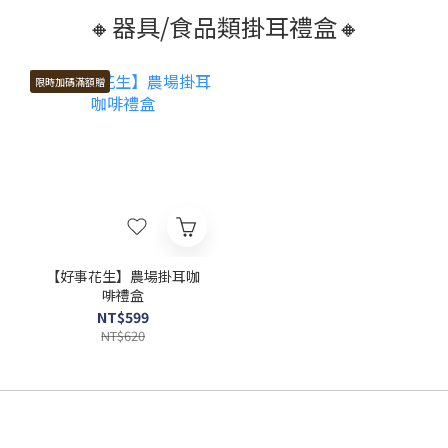
🔸器具/食品類掛耳禮盒🔸
限時加碼滿額贈
【好事花生】農場掛耳咖
啡禮盒
NT$599
NT$620