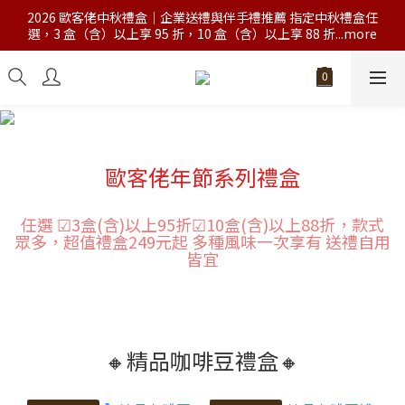
2026 歐客佬中秋禮盒｜企業送禮與伴手禮推薦 指定中秋禮盒任
選，3 盒（含）以上享 95 折，10 盒（含）以上享 88 折...more
歐客佬年節系列禮盒
任選 ☑​3盒(含)以上95折☑10盒(含)以上88折，款式
眾多，超值禮盒249元起 多種風味一次享有 送禮自用
皆宜
🔸精品咖啡豆禮盒🔸