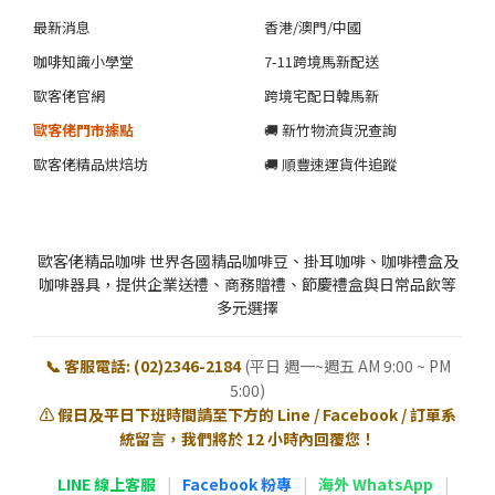
最新消息
香港/澳門/中國
咖啡知識小學堂
7-11跨境馬新配送
歐客佬官網
跨境宅配日韓馬新
歐客佬門市據點
🚚 新竹物流貨況查詢
歐客佬精品烘焙坊
🚚 順豐速運貨件追蹤
歐客佬精品咖啡 世界各國精品咖啡豆、掛耳咖啡、咖啡禮盒及
咖啡器具，提供企業送禮、商務贈禮、節慶禮盒與日常品飲等
多元選擇
📞 客服電話: (02)2346-2184
(平日 週一~週五 AM 9:00 ~ PM
5:00)
⚠️ 假日及平日下班時間請至下方的 Line / Facebook / 訂單系
統留言，我們將於 12 小時內回覆您！
LINE 線上客服
|
Facebook 粉專
|
海外 WhatsApp
|