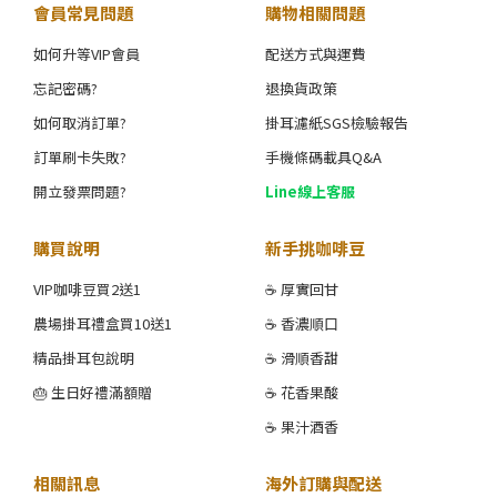
會員常見問題
購物相關問題
如何升等VIP會員
配送方式與運費
忘記密碼?
退換貨政策
如何取消訂單?
掛耳濾紙SGS檢驗報告
訂單刷卡失敗?
手機條碼載具Q&A
開立發票問題?
Line線上客服
購買說明
新手挑咖啡豆
VIP咖啡豆買2送1
☕ 厚實回甘
農場掛耳禮盒買10送1
☕ 香濃順口
精品掛耳包說明
☕ 滑順香甜
🎂 生日好禮滿額贈
☕ 花香果酸
☕ 果汁酒香
相關訊息
海外訂購與配送