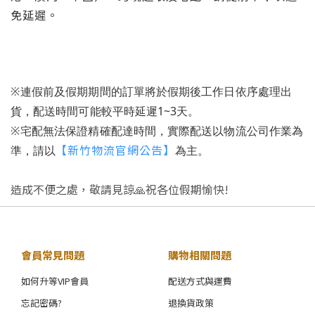
免延遲。
※
連假前及假期期間的訂單將於假期後工作日依序處理出
貨，配送時間可能較平時延遲1~3天。
※
宅配無法保證精確配達時間，實際配送以物流公司作業為
【新竹物流官網公告】
準，請以
為主。
造成不便之處，敬請見諒🙏祝各位假期愉快!
會員常見問題
購物相關問題
如何升等VIP會員
配送方式與運費
忘記密碼?
退換貨政策