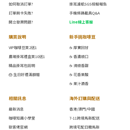
如何取消訂單?
掛耳濾紙SGS檢驗報告
訂單刷卡失敗?
手機條碼載具Q&A
開立發票問題?
Line線上客服
購買說明
新手挑咖啡豆
VIP咖啡豆買2送1
☕ 厚實回甘
農場掛耳禮盒買10送1
☕ 香濃順口
精品掛耳包說明
☕ 滑順香甜
🎂 生日好禮滿額贈
☕ 花香果酸
☕ 果汁酒香
相關訊息
海外訂購與配送
最新消息
香港/澳門/中國
咖啡知識小學堂
7-11跨境馬新配送
歐客佬官網
跨境宅配日韓馬新