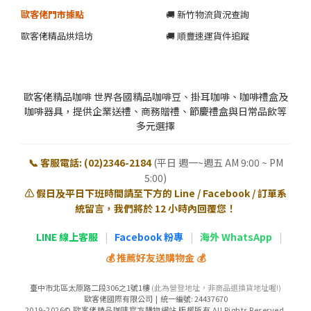
歐客佬門市據點
🚚 新竹物流貨況查詢
歐客佬精品烘焙坊
🚚 順豐速運貨件追蹤
歐客佬精品咖啡 世界各國精品咖啡豆、掛耳咖啡、咖啡禮盒及
咖啡器具，提供企業送禮、商務贈禮、節慶禮盒與日常品飲等
多元選擇
📞 客服電話: (02)2346-2184
(平日 週一~週五 AM 9:00 ~ PM
5:00)
⚠️ 假日及平日下班時間請至下方的 Line / Facebook / 訂單系
統留言，我們將於 12 小時內回覆您！
LINE 線上客服
|
Facebook 粉專
|
海外 WhatsApp
|
💰 推薦好友送購物金 💰
臺中市北區太原路二段306之1號1樓
(此為營登地址，非商品退換貨地址喔!)
歐客佬國際有限公司 | 統一編號: 24437670
2019-2026© 歐客佬精品咖啡官方購物網站 版權所有 All Rights Reserved.