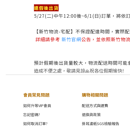
連假後出貨
5/27(二)中午12:00後~6/1(日)訂單，將
【新竹物流-宅配】不保證配達時間，實際
詳細請參考
新竹官網
公告，並依照新竹物
預計假期後出貨量較大，物流配送時間可能會
造成不便之處，敬請見諒🙏祝各位假期愉快!
會員常見問題
購物相關問題
如何升等VIP會員
配送方式與運費
忘記密碼?
退換貨政策
如何取消訂單?
掛耳濾紙SGS檢驗報告