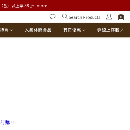
以上享 88 折...more
Search Products
禮盒
人氣休閒食品
其它優惠
💬線上客服↗
訂購!!