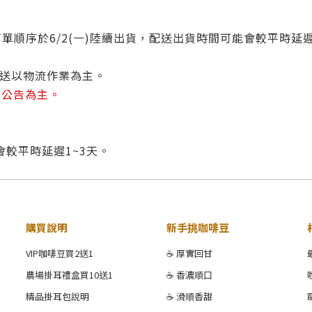
依訂單順序
於6/2(一)陸續出貨
，配送出貨時間可能會較平時延遲
配送以物流作業為主。
流公告為主。
較平時延遲1~3天。
購買說明
新手挑咖啡豆
VIP咖啡豆買2送1
☕ 厚實回甘
農場掛耳禮盒買10送1
☕ 香濃順口
精品掛耳包說明
☕ 滑順香甜