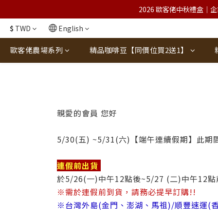
2026 歐客佬中秋禮盒｜企
$
TWD
English
歐客佬農場系列
精品咖啡豆【同價位買2送1】
親愛的會員 您好
5/30(五) ~5/31(六)
【端午連續假期】
此期
連假前出貨
於5/26(一)中午12點後~5/27 (二)中午1
※
需於連假前到貨，請務必提早訂購!!
※台灣外島(金門、澎湖、馬祖)/順豐速運(