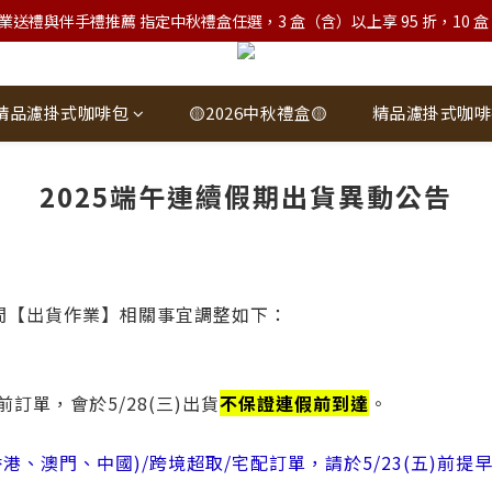
業送禮與伴手禮推薦 指定中秋禮盒任選，3 盒（含）以上享 95 折，10 盒（含）
精品濾掛式咖啡包
🟡2026中秋禮盒🟡
精品濾掛式咖啡
2025端午連續假期出貨異動公告
間【出貨作業】相關事宜調整如下：
2點前訂單，會於5/28(三)出貨
不保證連假前到達
。
香港、澳門、中國)/跨境超取/宅配訂單，
請於5/23(五)前提早