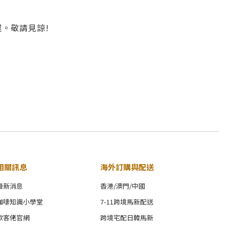
。敬請見諒!
相關訊息
海外訂購與配送
最新消息
香港/澳門/中國
咖啡知識小學堂
7-11跨境馬新配送
歐客佬官網
跨境宅配日韓馬新