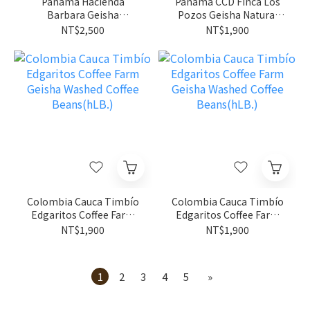
Panama Hacienda
Panama CCD Finca Los
Barbara Geisha
Pozos Geisha Natural
Anaerobic Natural
Coffee Beans(hLB.)
NT$2,500
NT$1,900
Lot#48 Coffee
Beans(hLB.)
Colombia Cauca Timbío
Colombia Cauca Timbío
Edgaritos Coffee Farm
Edgaritos Coffee Farm
Geisha Washed Coffee
Geisha Washed Coffee
NT$1,900
NT$1,900
Beans(hLB.)
Beans(hLB.)
1
2
3
4
5
»