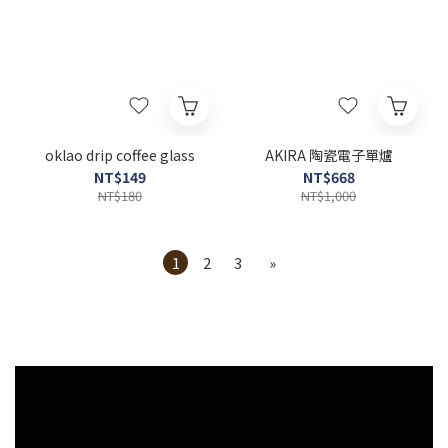
oklao drip coffee glass
AKIRA 陶瓷電子單爐
NT$149
NT$668
NT$180
NT$1,000
1
2
3
»