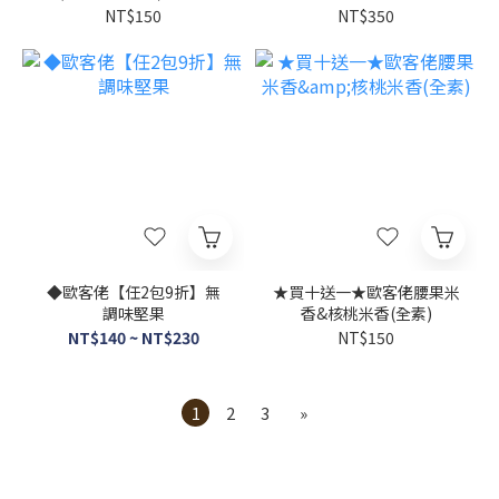
灣本島宅配
NT$150
NT$350
◆歐客佬【任2包9折】無
★買十送一★歐客佬腰果米
調味堅果
香&核桃米香(全素)
NT$140 ~ NT$230
NT$150
1
2
3
»