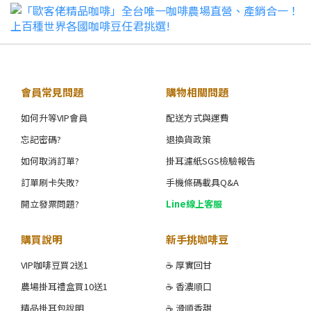
會員常見問題
購物相關問題
如何升等VIP會員
配送方式與運費
忘記密碼?
退換貨政策
如何取消訂單?
掛耳濾紙SGS檢驗報告
訂單刷卡失敗?
手機條碼載具Q&A
開立發票問題?
Line線上客服
購買說明
新手挑咖啡豆
VIP咖啡豆買2送1
☕ 厚實回甘
農場掛耳禮盒買10送1
☕ 香濃順口
精品掛耳包說明
☕ 滑順香甜