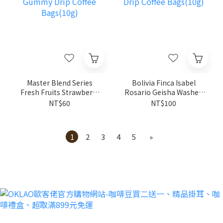
Master Blend Series
Bolivia Finca Isabel
Fresh Fruits Strawberry
Rosario Geisha Washed
Gummy Drip Coffee
Drip Coffee Bags(10g)
NT$60
NT$100
Bags(10g)
1
2
3
4
5
»