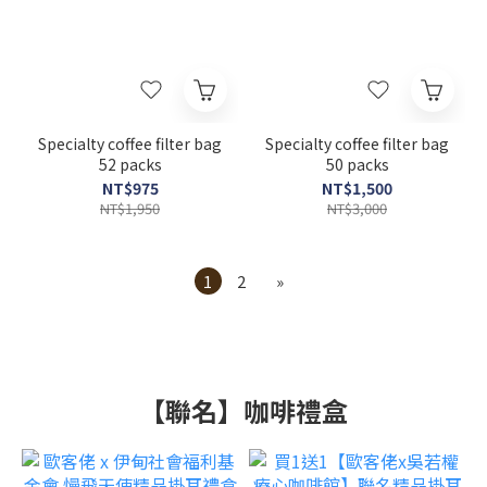
Specialty coffee filter bag
Specialty coffee filter bag
52 packs
50 packs
NT$975
NT$1,500
NT$1,950
NT$3,000
1
2
»
【聯名】咖啡禮盒