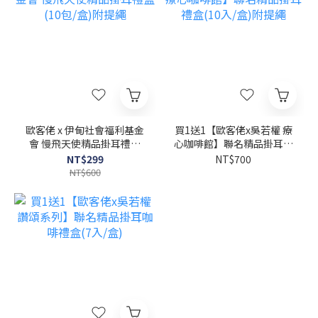
歐客佬 x 伊甸社會福利基金
買1送1【歐客佬x吳若權 療
會 慢飛天使精品掛耳禮盒
心咖啡館】聯名精品掛耳禮
(10包/盒)附提繩
盒(10入/盒)附提繩
NT$299
NT$700
NT$600