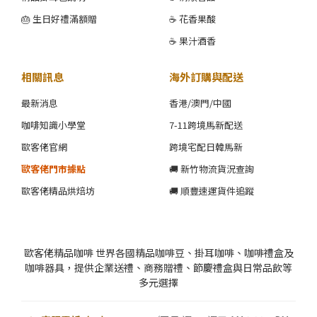
🎂 生日好禮滿額贈
☕ 花香果酸
☕ 果汁酒香
相關訊息
海外訂購與配送
最新消息
香港/澳門/中國
咖啡知識小學堂
7-11跨境馬新配送
歐客佬官網
跨境宅配日韓馬新
歐客佬門市據點
🚚 新竹物流貨況查詢
歐客佬精品烘焙坊
🚚 順豐速運貨件追蹤
歐客佬精品咖啡 世界各國精品咖啡豆、掛耳咖啡、咖啡禮盒及
咖啡器具，提供企業送禮、商務贈禮、節慶禮盒與日常品飲等
多元選擇