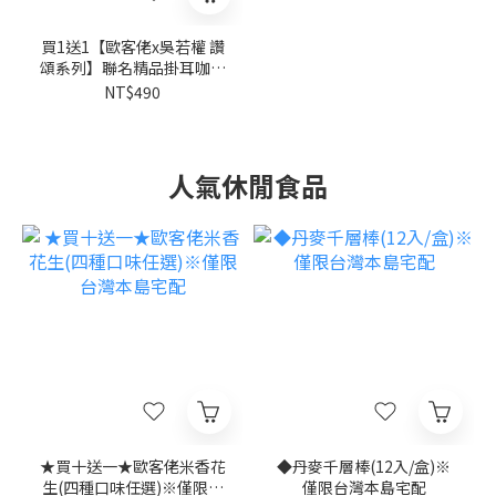
買1送1【歐客佬x吳若權 讚
頌系列】聯名精品掛耳咖啡
禮盒(7入/盒)
NT$490
人氣休閒食品
★買十送一★歐客佬米香花
◆丹麥千層棒(12入/盒)※
生(四種口味任選)※僅限台
僅限台灣本島宅配