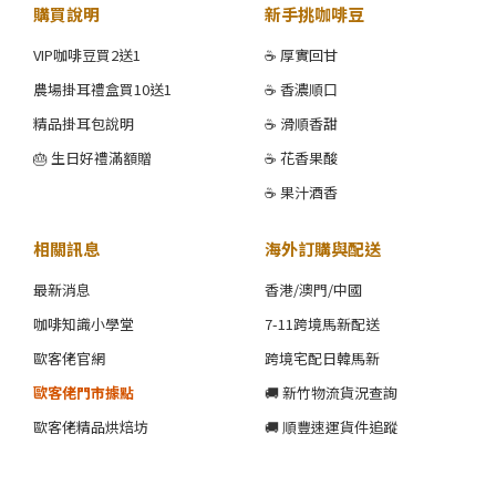
購買說明
新手挑咖啡豆
VIP咖啡豆買2送1
☕ 厚實回甘
農場掛耳禮盒買10送1
☕ 香濃順口
精品掛耳包說明
☕ 滑順香甜
🎂 生日好禮滿額贈
☕ 花香果酸
☕ 果汁酒香
相關訊息
海外訂購與配送
最新消息
香港/澳門/中國
咖啡知識小學堂
7-11跨境馬新配送
歐客佬官網
跨境宅配日韓馬新
歐客佬門市據點
🚚 新竹物流貨況查詢
歐客佬精品烘焙坊
🚚 順豐速運貨件追蹤