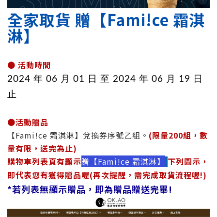
全家
取貨
贈【Fami!ce 霜淇
淋】
🟤
活動時間
2024 年 06 月 01 日 至 2024 年 06 月 19 日
止
🟤
活動贈品
【Fami!ce 霜淇淋】兌換券序號乙組。
(限量200組，數
量有限，送完為止)
購物車列表頁有顯示
贈【Fami!ce 霜淇淋】
下列圖示，
即代表您有獲得贈品喔(再次提醒，需完成取貨流程喔!)
*若列表無顯示贈品，即為
贈品
贈送完畢!