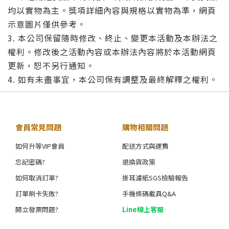
均以實物為主。獎項詳細內容與規格以實物為準，網頁
示意圖片僅供參考。
3. 本公司保留隨時修改、終止、變更本活動及本辦法之
權利。修改後之活動內容或本辦法內容將於本活動網頁
更新，恕不另行通知。
4. 如有未盡事宜，本公司保有調整及最終解釋之權利。
會員常見問題
購物相關問題
如何升等VIP會員
配送方式與運費
忘記密碼?
退換貨政策
如何取消訂單?
掛耳濾紙SGS檢驗報告
訂單刷卡失敗?
手機條碼載具Q&A
開立發票問題?
Line線上客服