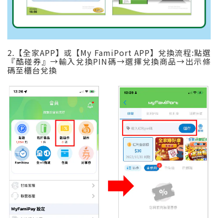
2.【全家APP】或【My FamiPort APP】兌換流程:點選
『酷碰券』→輸入兌換PIN碼→選擇兌換商品→出示條
碼至櫃台兌換