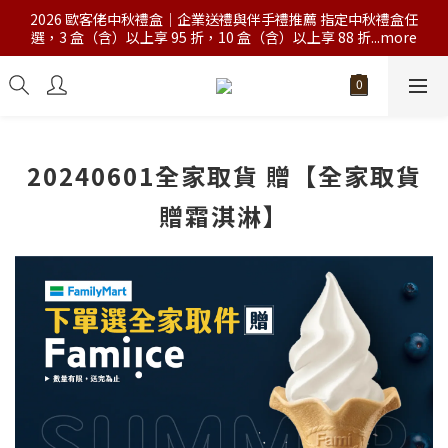
2026 歐客佬中秋禮盒｜企業送禮與伴手禮推薦 指定中秋禮盒任
選，3 盒（含）以上享 95 折，10 盒（含）以上享 88 折...more
20240601全家取貨 贈【全家取貨
贈霜淇淋】