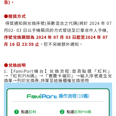
告)。
🟤
贈獎方式
得獎通知與兌換序號(英數混合之代碼)將於 2024 年 07
月02- 03 日以手機簡訊的方式發送至訂單收件人手機,
序號兌換期間為 2024 年 07 月 03 日起至2024 年 07
月 16 日 23:59 止
。恕不另做額外通知。
🟤
兌換說明
1.【FamiPort機台】兌換流程:首頁點選『紅利』
→『紅利PIN碼』→『實體卡補印』→輸入序號產生兌
換單→列印兌換券,持單至結帳櫃檯兌換使用