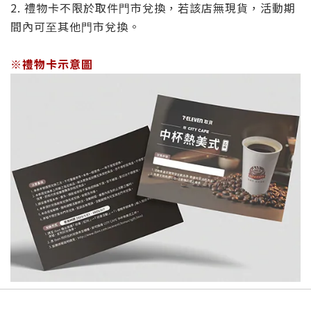
2. 禮物卡不限於取件⾨市兌換，若該店無現貨，活動期
間內可⾄其他⾨市兌換。
※禮物卡示意圖