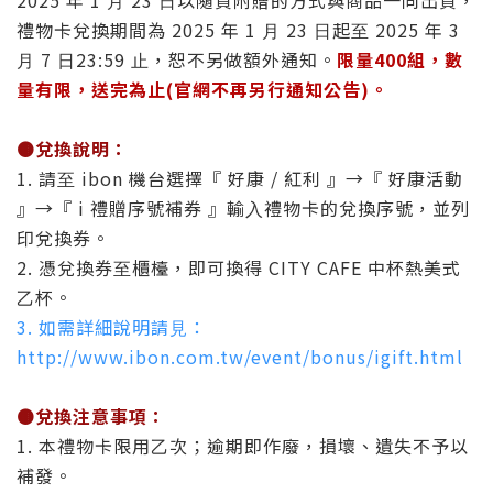
禮物卡兌換期間為 2025 年 1 ⽉ 23 ⽇起⾄ 2025 年 3
⽉ 7 ⽇23:59 ⽌，恕不另做額外通知。
限量400組，數
量有限，送完為止(官網不再另行通知公告)。
🟤
兌換說明：
1. 請⾄ ibon 機台選擇『 好康 / 紅利 』→『 好康活動
』→『 i 禮贈序號補券 』輸⼊禮物卡的兌換序號，並列
印兌換券。
2. 憑兌換券⾄櫃檯，即可換得 CITY CAFE 中杯熱美式
⼄杯。
3. 如需詳細說明請⾒：
http://www.ibon.com.tw/event/bonus/igift.html
🟤
兌換注意事項：
1. 本禮物卡限⽤⼄次；逾期即作廢，損壞、遺失不予以
補發。