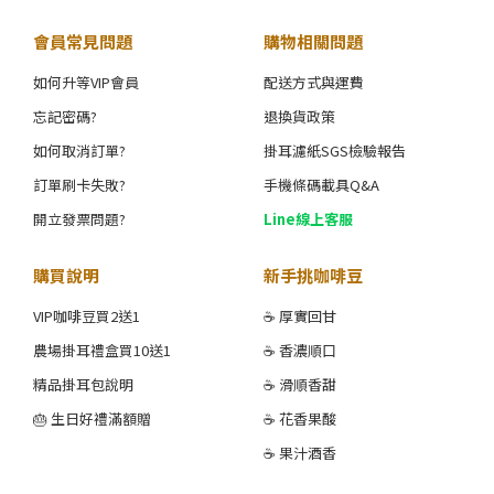
會員常見問題
購物相關問題
如何升等VIP會員
配送方式與運費
忘記密碼?
退換貨政策
如何取消訂單?
掛耳濾紙SGS檢驗報告
訂單刷卡失敗?
手機條碼載具Q&A
開立發票問題?
Line線上客服
購買說明
新手挑咖啡豆
VIP咖啡豆買2送1
☕ 厚實回甘
農場掛耳禮盒買10送1
☕ 香濃順口
精品掛耳包說明
☕ 滑順香甜
🎂 生日好禮滿額贈
☕ 花香果酸
☕ 果汁酒香