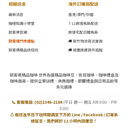
相關訊息
海外訂購與配送
最新消息
香港/澳門/中國
咖啡知識小學堂
7-11跨境馬新配送
歐客佬官網
跨境宅配日韓馬新
歐客佬門市據點
🚚 新竹物流貨況查詢
歐客佬精品烘焙坊
🚚 順豐速運貨件追蹤
歐客佬精品咖啡 世界各國精品咖啡豆、掛耳咖啡、咖啡禮盒及
咖啡器具，提供企業送禮、商務贈禮、節慶禮盒與日常品飲等
多元選擇
📞 客服電話: (02)2346-2184
(平日 週一~週五 AM 9:00 ~ PM
5:00)
⚠️ 假日及平日下班時間請至下方的 Line / Facebook / 訂單系
統留言，我們將於 12 小時內回覆您！