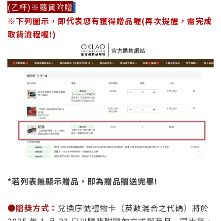
(乙杯)※隨貨附贈
※
下列圖示，即代表您有獲得贈品喔(再次提醒，需完成
取貨流程喔!)
*若列表無顯示贈品，即為
贈品
贈送完畢!
🟤
贈獎⽅式：
兌換序號禮物卡（英數混合之代碼）將於
2025 年 1 ⽉ 23 ⽇以隨貨附贈的⽅式與商品⼀同出貨，