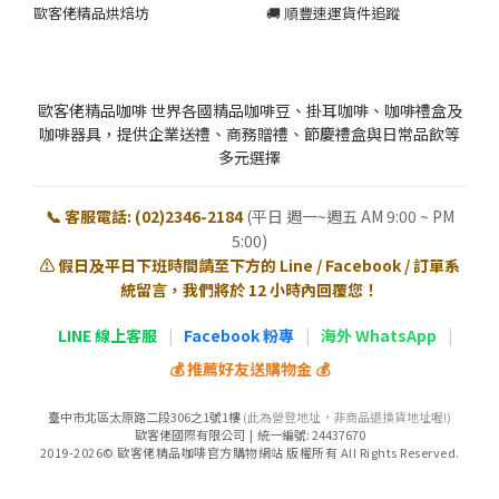
歐客佬精品烘焙坊
🚚 順豐速運貨件追蹤
歐客佬精品咖啡 世界各國精品咖啡豆、掛耳咖啡、咖啡禮盒及
咖啡器具，提供企業送禮、商務贈禮、節慶禮盒與日常品飲等
多元選擇
📞 客服電話: (02)2346-2184
(平日 週一~週五 AM 9:00 ~ PM
5:00)
⚠️ 假日及平日下班時間請至下方的 Line / Facebook / 訂單系
統留言，我們將於 12 小時內回覆您！
LINE 線上客服
|
Facebook 粉專
|
海外 WhatsApp
|
💰 推薦好友送購物金 💰
臺中市北區太原路二段306之1號1樓
(此為營登地址，非商品退換貨地址喔!)
歐客佬國際有限公司 | 統一編號: 24437670
2019-2026© 歐客佬精品咖啡官方購物網站 版權所有 All Rights Reserved.