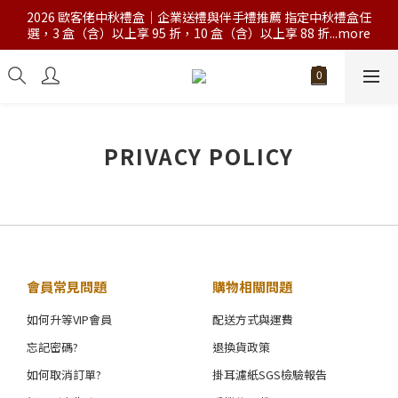
2026 歐客佬中秋禮盒｜企業送禮與伴手禮推薦 指定中秋禮盒任
選，3 盒（含）以上享 95 折，10 盒（含）以上享 88 折...more
PRIVACY POLICY
會員常見問題
購物相關問題
如何升等VIP會員
配送方式與運費
忘記密碼?
退換貨政策
如何取消訂單?
掛耳濾紙SGS檢驗報告