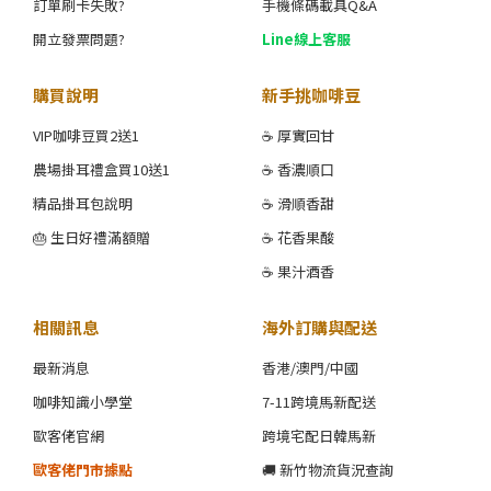
訂單刷卡失敗?
手機條碼載具Q&A
開立發票問題?
Line線上客服
購買說明
新手挑咖啡豆
VIP咖啡豆買2送1
☕ 厚實回甘
農場掛耳禮盒買10送1
☕ 香濃順口
精品掛耳包說明
☕ 滑順香甜
🎂 生日好禮滿額贈
☕ 花香果酸
☕ 果汁酒香
相關訊息
海外訂購與配送
最新消息
香港/澳門/中國
咖啡知識小學堂
7-11跨境馬新配送
歐客佬官網
跨境宅配日韓馬新
歐客佬門市據點
🚚 新竹物流貨況查詢