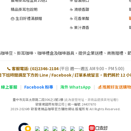
農場掛耳禮盒買10送1
☕ 香濃順口
精品掛耳包說明
☕ 滑順香甜
🎂 生日好禮滿額贈
☕ 花香果酸
☕ 果汁酒香
品咖啡豆、掛耳咖啡、咖啡禮盒及咖啡器具，提供企業送禮、商務贈禮、
📞 客服電話: (02)2346-2184
(平日 週一~週五 AM 9:00 ~ PM 5:00)
日下班時間請至下方的 Line / Facebook / 訂單系統留言，我們將於 12
E 線上客服
|
Facebook 粉專
|
海外 WhatsApp
|
💰 推薦好友送購物金
臺中市北區太原路二段306之1號1樓
(此為營登地址，非商品退換貨地址喔!)
歐客佬國際有限公司 | 統一編號: 24437670
2019-2026© 歐客佬精品咖啡官方購物網站 版權所有 All Rights Reserved.