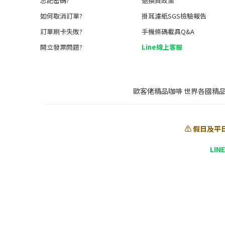
忘記密碼?
退換貨政策
如何取消訂單?
掛耳濾紙SGS檢驗報告
訂單刷卡失敗?
手機條碼載具Q&A
開立發票問題?
Line線上客服
歐客佬精品咖啡 世界各國精
⚠️ 假日及平
LIN