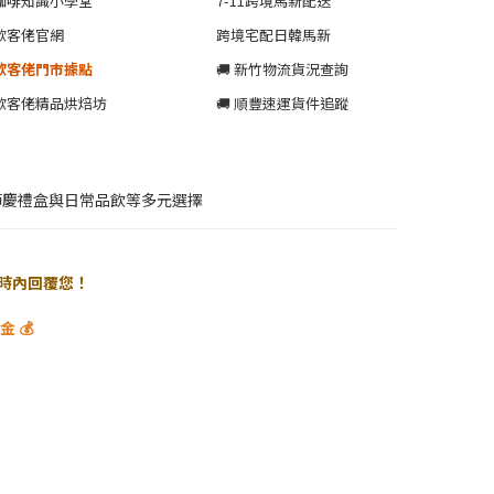
咖啡知識小學堂
7-11跨境馬新配送
歐客佬官網
跨境宅配日韓馬新
歐客佬門市據點
🚚 新竹物流貨況查詢
歐客佬精品烘焙坊
🚚 順豐速運貨件追蹤
節慶禮盒與日常品飲等多元選擇
 小時內回覆您！
 💰