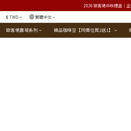
2026 歐客佬中秋禮盒｜企
$
TWD
繁體中文
歐客佬農場系列
精品咖啡豆【同價位買2送1】