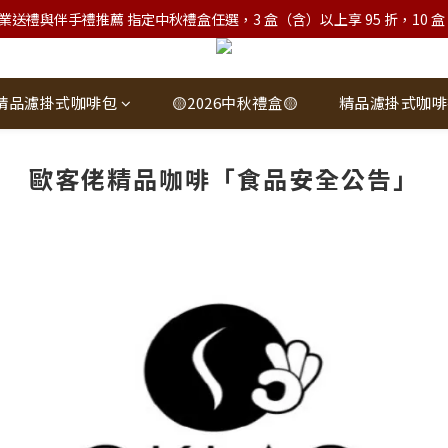
業送禮與伴手禮推薦 指定中秋禮盒任選，3 盒（含）以上享 95 折，10 盒（含）
精品濾掛式咖啡包
🟡2026中秋禮盒🟡
精品濾掛式咖啡
歐客佬精品咖啡「食品安全公告」