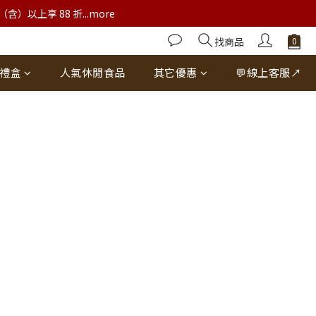
以上享 88 折...more
找商品
禮盒
人氣休閒食品
其它優惠
💬線上客服↗