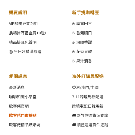
購買說明
新手挑咖啡豆
VIP咖啡豆買2送1
☕ 厚實回甘
農場掛耳禮盒買10送1
☕ 香濃順口
精品掛耳包說明
☕ 滑順香甜
🎂 生日好禮滿額贈
☕ 花香果酸
☕ 果汁酒香
相關訊息
海外訂購與配送
最新消息
香港/澳門/中國
咖啡知識小學堂
7-11跨境馬新配送
歐客佬官網
跨境宅配日韓馬新
歐客佬門市據點
🚚 新竹物流貨況查詢
歐客佬精品烘焙坊
🚚 順豐速運貨件追蹤