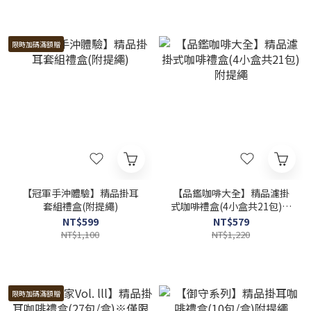
限時加碼滿額贈
【冠軍手沖體驗】精品掛耳
【品鑑咖啡大全】精品濾掛
套組禮盒(附提繩)
式咖啡禮盒(4小盒共21包)附
提繩
NT$599
NT$579
NT$1,100
NT$1,220
限時加碼滿額贈