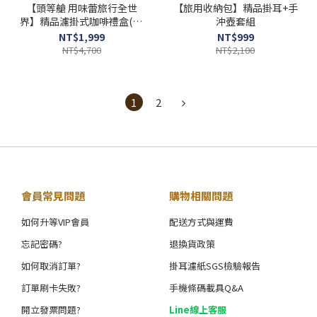
【頭等艙 用味蕾旅行全世
【旅用收納包】精品掛耳+手
界】精品濾掛式咖啡禮盒(45
沖壺套組
包/盒)附提繩
NT$1,999
NT$999
NT$4,700
NT$2,100
1
2
會員常見問題
購物相關問題
如何升等VIP會員
配送方式與運費
忘記密碼?
退換貨政策
如何取消訂單?
掛耳濾紙SGS檢驗報告
訂單刷卡失敗?
手機條碼載具Q&A
開立發票問題?
Line線上客服