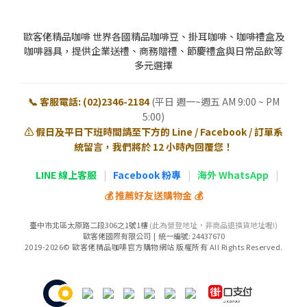
歐客佬精品咖啡 世界各國精品咖啡豆、掛耳咖啡、咖啡禮盒及
咖啡器具，提供企業送禮、商務贈禮、節慶禮盒與日常品飲等
多元選擇
📞 客服電話: (02)2346-2184
(平日 週一~週五 AM 9:00 ~ PM
5:00)
⚠️ 假日及平日下班時間請至下方的 Line / Facebook / 訂單系
統留言，我們將於 12 小時內回覆您！
LINE 線上客服
|
Facebook 粉專
|
海外 WhatsApp
|
💰 推薦好友送購物金 💰
臺中市北區太原路二段306之1號1樓
(此為營登地址，非商品退換貨地址喔!)
歐客佬國際有限公司 | 統一編號: 24437670
2019-2026© 歐客佬精品咖啡官方購物網站 版權所有 All Rights Reserved.