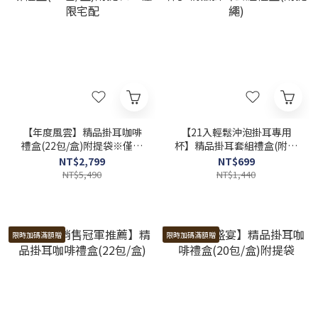
【年度風雲】精品掛耳咖啡
【21入輕鬆沖泡掛耳專用
禮盒(22包/盒)附提袋※僅限
杯】精品掛耳套組禮盒(附提
宅配
繩)
NT$2,799
NT$699
NT$5,490
NT$1,440
限時加碼滿額贈
限時加碼滿額贈