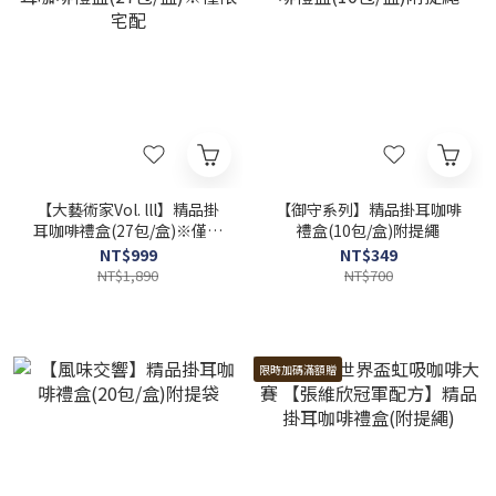
【大藝術家Vol. lll】精品掛
【御守系列】精品掛耳咖啡
耳咖啡禮盒(27包/盒)※僅限
禮盒(10包/盒)附提繩
宅配
NT$999
NT$349
NT$1,890
NT$700
限時加碼滿額贈