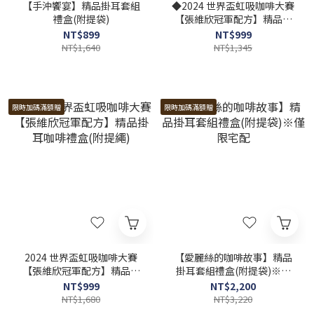
【手沖饗宴】精品掛耳套組
◆2024 世界盃虹吸咖啡大賽
禮盒(附提袋)
【張維欣冠軍配方】精品掛
耳咖啡+蝶語千層禮盒(附提
NT$899
NT$999
繩)※僅限台灣本島宅配
NT$1,640
NT$1,345
限時加碼滿額贈
限時加碼滿額贈
2024 世界盃虹吸咖啡大賽
【愛麗絲的咖啡故事】精品
【張維欣冠軍配方】精品掛
掛耳套組禮盒(附提袋)※僅
耳咖啡禮盒(附提繩)
限宅配
NT$999
NT$2,200
NT$1,680
NT$3,220