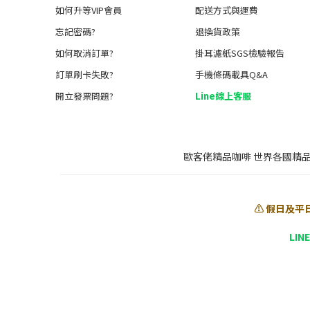
如何升等VIP會員
配送方式與運費
忘記密碼?
退換貨政策
如何取消訂單?
掛耳濾紙SGS檢驗報告
訂單刷卡失敗?
手機條碼載具Q&A
開立發票問題?
Line線上客服
歐客佬精品咖啡 世界各國精
⚠️ 假日及平
LIN