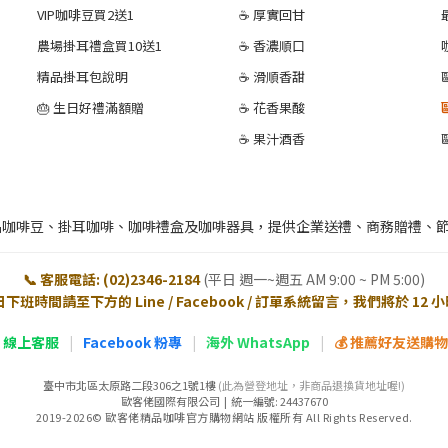
VIP咖啡豆買2送1
☕ 厚實回甘
農場掛耳禮盒買10送1
☕ 香濃順口
精品掛耳包說明
☕ 滑順香甜
🎂 生日好禮滿額贈
☕ 花香果酸
☕ 果汁酒香
品咖啡豆、掛耳咖啡、咖啡禮盒及咖啡器具，提供企業送禮、商務贈禮、
📞 客服電話: (02)2346-2184
(平日 週一~週五 AM 9:00 ~ PM 5:00)
日下班時間請至下方的 Line / Facebook / 訂單系統留言，我們將於 12
E 線上客服
|
Facebook 粉專
|
海外 WhatsApp
|
💰 推薦好友送購物金
臺中市北區太原路二段306之1號1樓
(此為營登地址，非商品退換貨地址喔!)
歐客佬國際有限公司 | 統一編號: 24437670
2019-2026© 歐客佬精品咖啡官方購物網站 版權所有 All Rights Reserved.