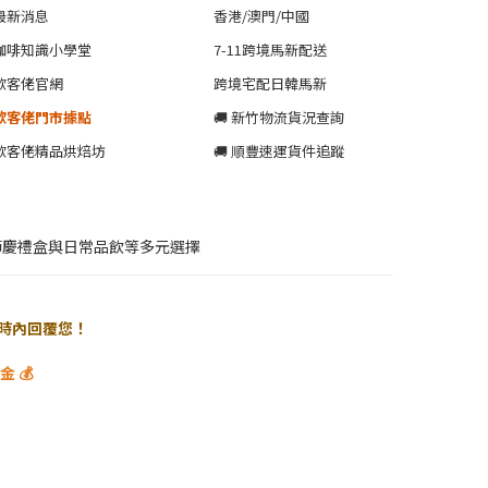
最新消息
香港/澳門/中國
咖啡知識小學堂
7-11跨境馬新配送
歐客佬官網
跨境宅配日韓馬新
歐客佬門市據點
🚚 新竹物流貨況查詢
歐客佬精品烘焙坊
🚚 順豐速運貨件追蹤
節慶禮盒與日常品飲等多元選擇
 小時內回覆您！
 💰