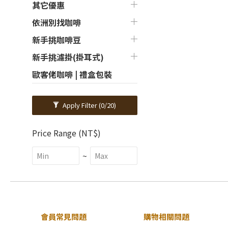
其它優惠
依洲別找咖啡
新手挑咖啡豆
新手挑濾掛(掛耳式)
歐客佬咖啡 | 禮盒包裝
Apply Filter
(0/20)
Price Range (NT$)
~
會員常見問題
購物相關問題