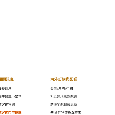
相關訊息
海外訂購與配送
最新消息
香港/澳門/中國
咖啡知識小學堂
7-11跨境馬新配送
歐客佬官網
跨境宅配日韓馬新
歐客佬門市據點
🚚 新竹物流貨況查詢