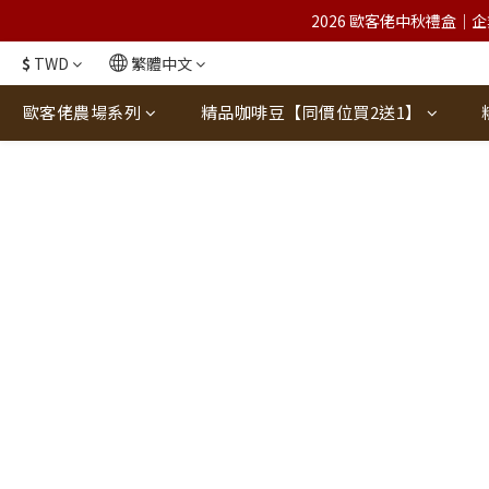
2026 歐客佬中秋禮盒｜企
$
TWD
繁體中文
歐客佬農場系列
精品咖啡豆【同價位買2送1】