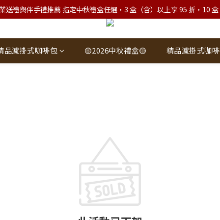
業送禮與伴手禮推薦 指定中秋禮盒任選，3 盒（含）以上享 95 折，10 盒（含）
精品濾掛式咖啡包
🟡2026中秋禮盒🟡
精品濾掛式咖啡