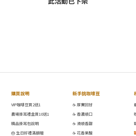
此活動已下架
購買說明
新手挑咖啡豆
VIP咖啡豆買2送1
☕ 厚實回甘
農場掛耳禮盒買10送1
☕ 香濃順口
精品掛耳包說明
☕ 滑順香甜
🎂 生日好禮滿額贈
☕ 花香果酸