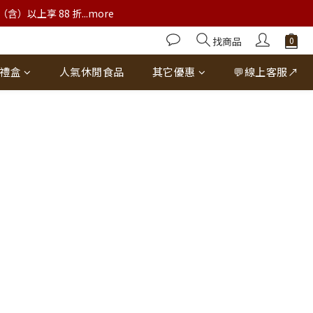
以上享 88 折...more
找商品
禮盒
人氣休閒食品
其它優惠
💬線上客服↗