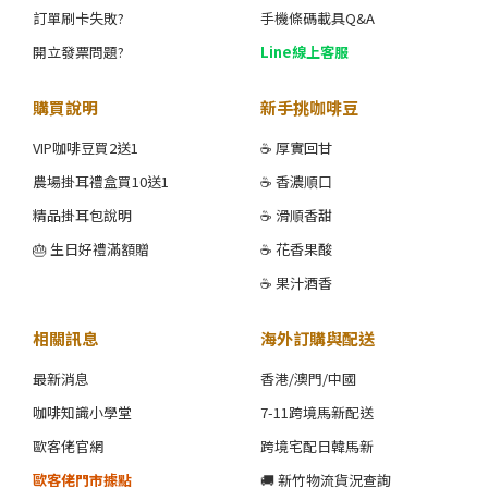
訂單刷卡失敗?
手機條碼載具Q&A
開立發票問題?
Line線上客服
購買說明
新手挑咖啡豆
VIP咖啡豆買2送1
☕ 厚實回甘
農場掛耳禮盒買10送1
☕ 香濃順口
精品掛耳包說明
☕ 滑順香甜
🎂 生日好禮滿額贈
☕ 花香果酸
☕ 果汁酒香
相關訊息
海外訂購與配送
最新消息
香港/澳門/中國
咖啡知識小學堂
7-11跨境馬新配送
歐客佬官網
跨境宅配日韓馬新
歐客佬門市據點
🚚 新竹物流貨況查詢