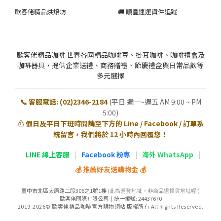
歐客佬精品烘焙坊
🚚 順豐速運貨件追蹤
歐客佬精品咖啡 世界各國精品咖啡豆、掛耳咖啡、咖啡禮盒及
咖啡器具，提供企業送禮、商務贈禮、節慶禮盒與日常品飲等
多元選擇
📞 客服電話: (02)2346-2184
(平日 週一~週五 AM 9:00 ~ PM
5:00)
⚠️ 假日及平日下班時間請至下方的 Line / Facebook / 訂單系
統留言，我們將於 12 小時內回覆您！
LINE 線上客服
|
Facebook 粉專
|
海外 WhatsApp
|
💰 推薦好友送購物金 💰
臺中市北區太原路二段306之1號1樓
(此為營登地址，非商品退換貨地址喔!)
歐客佬國際有限公司 | 統一編號: 24437670
2019-2026© 歐客佬精品咖啡官方購物網站 版權所有 All Rights Reserved.