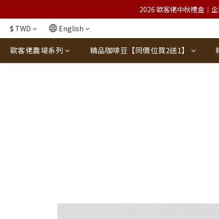
2026 歐客佬中秋禮盒｜企
$
TWD
English
歐客佬農場系列
精品咖啡豆【同價位買2送1】