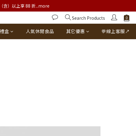
以上享 88 折...more
Search Products
禮盒
人氣休閒食品
其它優惠
💬線上客服↗