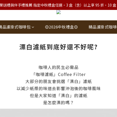
業送禮與伴手禮推薦 指定中秋禮盒任選，3 盒（含）以上享 95 折，10 盒（含）
精品濾掛式咖啡包
🟡2026中秋禮盒🟡
精品濾掛式咖啡
漂白濾紙到底好還不好呢?
咖啡人的民生必需品
「咖啡濾紙」Coffee Filter
大部分的朋友會挑選「漂白」濾紙
以減少紙漿的味道去影響沖泡後的咖啡風味
但是大家知道「漂白」的濾紙
是怎麼漂的嗎？