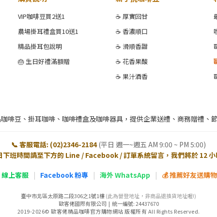
VIP咖啡豆買2送1
☕ 厚實回甘
農場掛耳禮盒買10送1
☕ 香濃順口
精品掛耳包說明
☕ 滑順香甜
🎂 生日好禮滿額贈
☕ 花香果酸
☕ 果汁酒香
品咖啡豆、掛耳咖啡、咖啡禮盒及咖啡器具，提供企業送禮、商務贈禮、
📞 客服電話: (02)2346-2184
(平日 週一~週五 AM 9:00 ~ PM 5:00)
日下班時間請至下方的 Line / Facebook / 訂單系統留言，我們將於 12
E 線上客服
|
Facebook 粉專
|
海外 WhatsApp
|
💰 推薦好友送購物金
臺中市北區太原路二段306之1號1樓
(此為營登地址，非商品退換貨地址喔!)
歐客佬國際有限公司 | 統一編號: 24437670
2019-2026© 歐客佬精品咖啡官方購物網站 版權所有 All Rights Reserved.