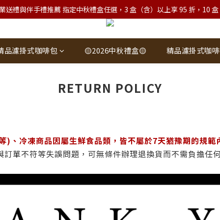
業送禮與伴手禮推薦 指定中秋禮盒任選，3 盒（含）以上享 95 折，10 盒（含）
精品濾掛式咖啡包
🟡2026中秋禮盒🟡
精品濾掛式咖啡
RETURN POLICY
…等)、冷凍商品因屬生鮮食品類，皆不屬於7天猶豫期的規
與訂單不符等失誤問題，可無條件辦理退換貨而不需負擔任