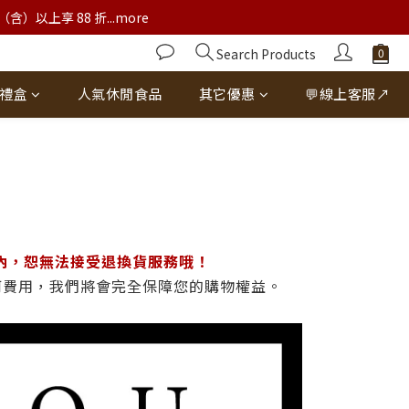
以上享 88 折...more
Search Products
禮盒
人氣休閒食品
其它優惠
💬線上客服↗
範內，恕無法接受退換貨服務哦！
何費用，我們將會完全保障您的購物權益。