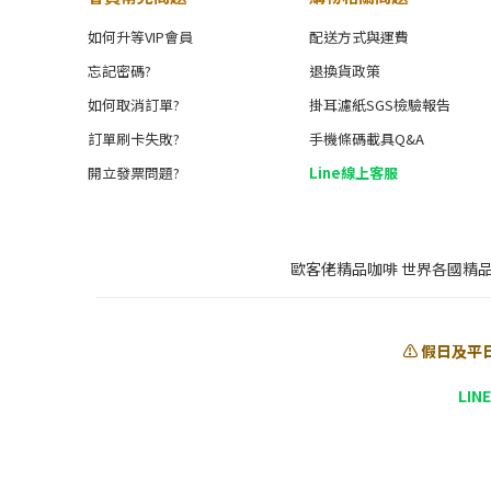
如何升等VIP會員
配送方式與運費
忘記密碼?
退換貨政策
如何取消訂單?
掛耳濾紙SGS檢驗報告
訂單刷卡失敗?
手機條碼載具Q&A
開立發票問題?
Line線上客服
歐客佬精品咖啡 世界各國精
⚠️ 假日及平
LIN