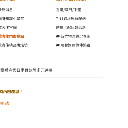
最新消息
香港/澳門/中國
咖啡知識小學堂
7-11跨境馬新配送
歐客佬官網
跨境宅配日韓馬新
歐客佬門市據點
🚚 新竹物流貨況查詢
歐客佬精品烘焙坊
🚚 順豐速運貨件追蹤
節慶禮盒與日常品飲等多元選擇
 小時內回覆您！
 💰