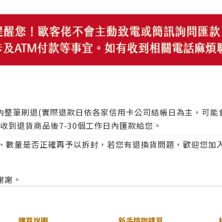
作日內整筆刷退(實際退款日依各家信用卡公司結帳日為主，可
於收到退貨商品後7-30個工作日內匯款給您。
數量是否正確再予以拆封，若您有退換貨問題，歡迎您加入Line
謝謝。
購買說明
新手挑咖啡豆