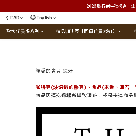
2026 歐客佬中秋禮盒｜企
$
TWD
English
歐客佬農場系列
精品咖啡豆【同價位買2送1】
親愛的會員 您好
咖啡豆(烘焙過的熟豆)、食品(米香、海苔
商品因運送過程所導致瑕疵，或是寄達商品