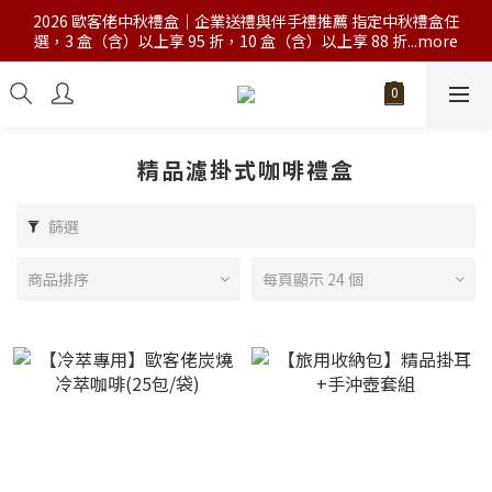
2026 歐客佬中秋禮盒｜企業送禮與伴手禮推薦 指定中秋禮盒任
選，3 盒（含）以上享 95 折，10 盒（含）以上享 88 折...more
精品濾掛式咖啡禮盒
篩選
商品排序
每頁顯示 24 個