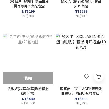
【輕鬆沖泡體驗】精品掛耳
歐客佬【隨行硬殼包】精品
+掛耳專用杯套組禮盒
掛耳套組
NT$299
NT$599
NT$480
NT$980
售完
浸泡式(冷萃/熱萃)咖啡禮盒
歐客佬【COLLAGEN膠原蛋
(20包/盒)
白胜肽 】精品掛耳禮盒(10
包/盒)
NT$480
NT$399
NT$1,000
NT$600