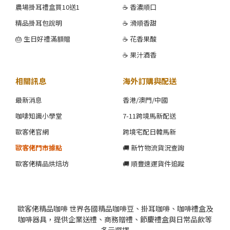
農場掛耳禮盒買10送1
☕ 香濃順口
精品掛耳包說明
☕ 滑順香甜
🎂 生日好禮滿額贈
☕ 花香果酸
☕ 果汁酒香
相關訊息
海外訂購與配送
最新消息
香港/澳門/中國
咖啡知識小學堂
7-11跨境馬新配送
歐客佬官網
跨境宅配日韓馬新
歐客佬門市據點
🚚 新竹物流貨況查詢
歐客佬精品烘焙坊
🚚 順豐速運貨件追蹤
歐客佬精品咖啡 世界各國精品咖啡豆、掛耳咖啡、咖啡禮盒及
咖啡器具，提供企業送禮、商務贈禮、節慶禮盒與日常品飲等