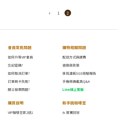
1
2
會員常見問題
購物相關問題
如何升等VIP會員
配送方式與運費
忘記密碼?
退換貨政策
如何取消訂單?
掛耳濾紙SGS檢驗報告
訂單刷卡失敗?
手機條碼載具Q&A
開立發票問題?
Line線上客服
購買說明
新手挑咖啡豆
VIP咖啡豆買2送1
☕ 厚實回甘