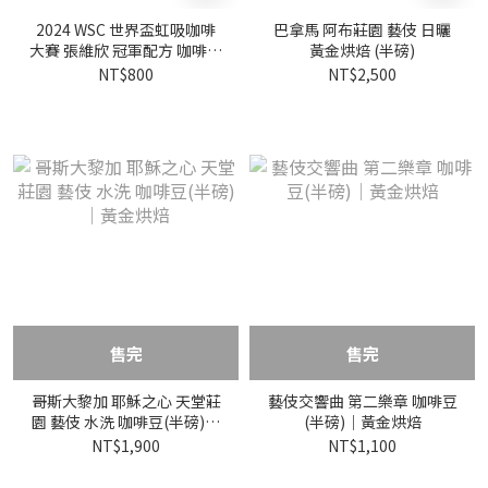
2024 WSC 世界盃虹吸咖啡
巴拿馬 阿布莊園 藝伎 日曬
大賽 張維欣 冠軍配方 咖啡豆
黃金烘焙 (半磅)
(半磅)｜黑金烘焙
NT$800
NT$2,500
售完
售完
哥斯大黎加 耶穌之心 天堂莊
藝伎交響曲 第二樂章 咖啡豆
園 藝伎 水洗 咖啡豆(半磅)｜
(半磅)｜黃金烘焙
黃金烘焙
NT$1,900
NT$1,100