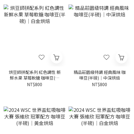
烘豆師拼配系列 紅色調性 新
精品莊園級特調 經典風味 咖
鮮水果 草莓軟糖 咖啡豆(半
啡豆(半磅)｜中深烘焙
磅)｜白金烘焙
NT$800
NT$800