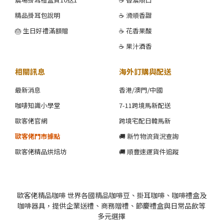
精品掛耳包說明
☕ 滑順香甜
🎂 生日好禮滿額贈
☕ 花香果酸
☕ 果汁酒香
相關訊息
海外訂購與配送
最新消息
香港/澳門/中國
咖啡知識小學堂
7-11跨境馬新配送
歐客佬官網
跨境宅配日韓馬新
歐客佬門市據點
🚚 新竹物流貨況查詢
歐客佬精品烘焙坊
🚚 順豐速運貨件追蹤
歐客佬精品咖啡 世界各國精品咖啡豆、掛耳咖啡、咖啡禮盒及
咖啡器具，提供企業送禮、商務贈禮、節慶禮盒與日常品飲等
多元選擇