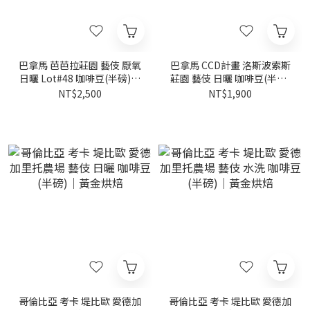
巴拿馬 芭芭拉莊園 藝伎 厭氧
巴拿馬 CCD計畫 洛斯波索斯
日曬 Lot#48 咖啡豆(半磅)｜
莊園 藝伎 日曬 咖啡豆(半磅)
黃金烘焙
｜黃金烘焙
NT$2,500
NT$1,900
哥倫比亞 考卡 堤比歐 愛德加
哥倫比亞 考卡 堤比歐 愛德加