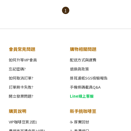
1
會員常見問題
購物相關問題
如何升等VIP會員
配送方式與運費
忘記密碼?
退換貨政策
如何取消訂單?
掛耳濾紙SGS檢驗報告
訂單刷卡失敗?
手機條碼載具Q&A
開立發票問題?
Line線上客服
購買說明
新手挑咖啡豆
VIP咖啡豆買2送1
☕ 厚實回甘
農場掛耳禮盒買10送1
☕ 香濃順口