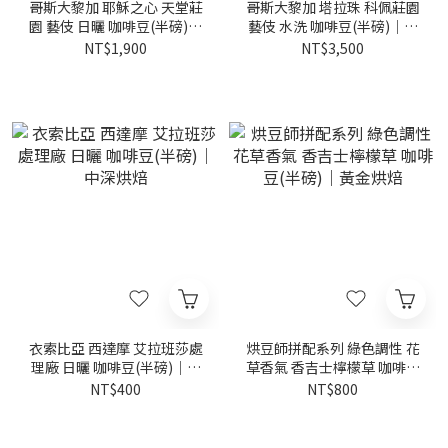
哥斯大黎加 耶穌之心 天堂莊
哥斯大黎加 塔拉珠 科佩莊園
園 藝伎 日曬 咖啡豆(半磅)｜
藝伎 水洗 咖啡豆(半磅)｜黃
黃金烘焙
金烘焙
NT$1,900
NT$3,500
衣索比亞 西達摩 艾拉班莎處
烘豆師拼配系列 綠色調性 花
理廠 日曬 咖啡豆(半磅)｜中
草香氣 香吉士檸檬草 咖啡豆
深烘焙
(半磅)｜黃金烘焙
NT$400
NT$800