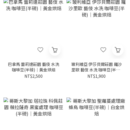
巴拿馬 蕾莉達莊園 藝伎 水洗
玻利維亞 伊莎貝爾莊園 羅沙
咖啡豆(半磅)｜黃金烘焙
里歐 藝伎 水洗 咖啡豆(半磅)
｜黃金烘焙
NT$2,500
NT$1,900