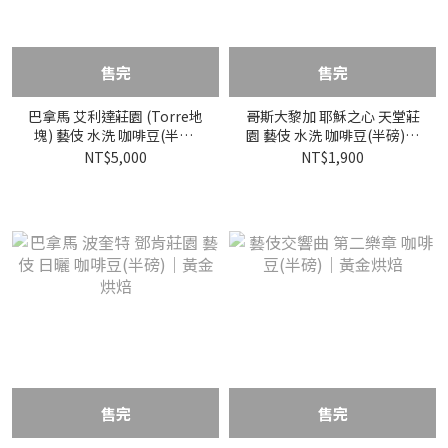
售完
售完
巴拿馬 艾利達莊園 (Torre地
哥斯大黎加 耶穌之心 天堂莊
塊) 藝伎 水洗 咖啡豆(半磅)
園 藝伎 水洗 咖啡豆(半磅)｜
｜黃金烘焙
黃金烘焙
NT$5,000
NT$1,900
售完
售完