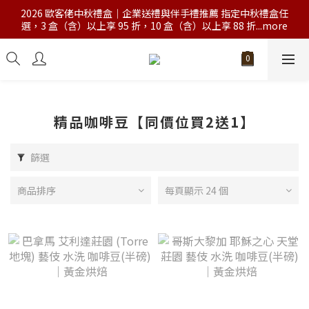
2026 歐客佬中秋禮盒｜企業送禮與伴手禮推薦 指定中秋禮盒任
選，3 盒（含）以上享 95 折，10 盒（含）以上享 88 折...more
精品咖啡豆【同價位買2送1】
篩選
商品排序
每頁顯示 24 個