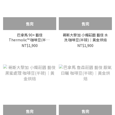
售完
售完
巴拿馬 90+ 藝伎
哥斯大黎加 小燭莊園 藝伎 水
Thermolic™ 咖啡豆(半磅)
洗 咖啡豆(半磅)｜黃金烘焙
｜黃金烘焙
NT$1,900
NT$1,900
售完
售完