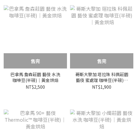
售完
售完
巴拿馬 詹森莊園 藝伎 水洗
哥斯大黎加 塔拉珠 科佩莊園
咖啡豆(半磅)｜黃金烘焙
藝伎 蜜處理 咖啡豆(半磅)｜
黃金烘焙
NT$2,500
NT$1,900