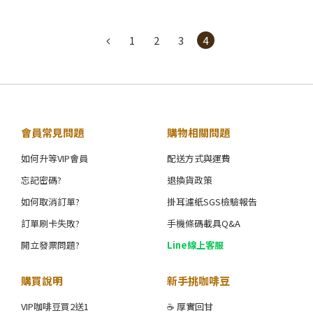
1
2
3
4
會員常見問題
購物相關問題
如何升等VIP會員
配送方式與運費
忘記密碼?
退換貨政策
如何取消訂單?
掛耳濾紙SGS檢驗報告
訂單刷卡失敗?
手機條碼載具Q&A
開立發票問題?
Line線上客服
購買說明
新手挑咖啡豆
VIP咖啡豆買2送1
☕ 厚實回甘