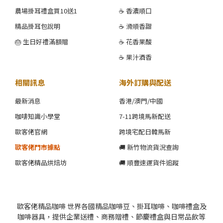
農場掛耳禮盒買10送1
☕ 香濃順口
精品掛耳包說明
☕ 滑順香甜
🎂 生日好禮滿額贈
☕ 花香果酸
☕ 果汁酒香
相關訊息
海外訂購與配送
最新消息
香港/澳門/中國
咖啡知識小學堂
7-11跨境馬新配送
歐客佬官網
跨境宅配日韓馬新
歐客佬門市據點
🚚 新竹物流貨況查詢
歐客佬精品烘焙坊
🚚 順豐速運貨件追蹤
歐客佬精品咖啡 世界各國精品咖啡豆、掛耳咖啡、咖啡禮盒及
咖啡器具，提供企業送禮、商務贈禮、節慶禮盒與日常品飲等