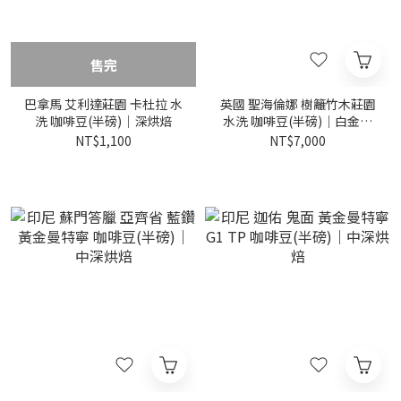
售完
巴拿馬 艾利達莊園 卡杜拉 水
英國 聖海倫娜 樹籬竹木莊園
洗 咖啡豆(半磅)｜深烘焙
水洗 咖啡豆(半磅)｜白金烘
焙
NT$1,100
NT$7,000