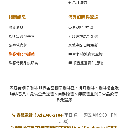
☕ 果汁酒香
相關訊息
海外訂購與配送
最新消息
香港/澳門/中國
咖啡知識小學堂
7-11跨境馬新配送
歐客佬官網
跨境宅配日韓馬新
歐客佬門市據點
🚚 新竹物流貨況查詢
歐客佬精品烘焙坊
🚚 順豐速運貨件追蹤
歐客佬精品咖啡 世界各國精品咖啡豆、掛耳咖啡、咖啡禮盒及
咖啡器具，提供企業送禮、商務贈禮、節慶禮盒與日常品飲等
多元選擇
📞 客服電話: (02)2346-2184
(平日 週一~週五 AM 9:00 ~ PM
5:00)
⚠️ 假日及平日下班時間請至下方的 Line / Facebook / 訂單系