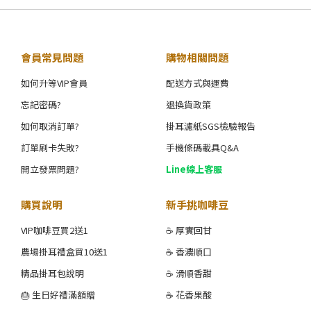
會員常見問題
購物相關問題
如何升等VIP會員
配送方式與運費
忘記密碼?
退換貨政策
如何取消訂單?
掛耳濾紙SGS檢驗報告
訂單刷卡失敗?
手機條碼載具Q&A
開立發票問題?
Line線上客服
購買說明
新手挑咖啡豆
VIP咖啡豆買2送1
☕ 厚實回甘
農場掛耳禮盒買10送1
☕ 香濃順口
精品掛耳包說明
☕ 滑順香甜
🎂 生日好禮滿額贈
☕ 花香果酸