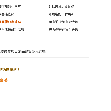
咖啡知識小學堂
7-11跨境馬新配送
歐客佬官網
跨境宅配日韓馬新
歐客佬門市據點
🚚 新竹物流貨況查詢
歐客佬精品烘焙坊
🚚 順豐速運貨件追蹤
節慶禮盒與日常品飲等多元選擇
 小時內回覆您！
 💰