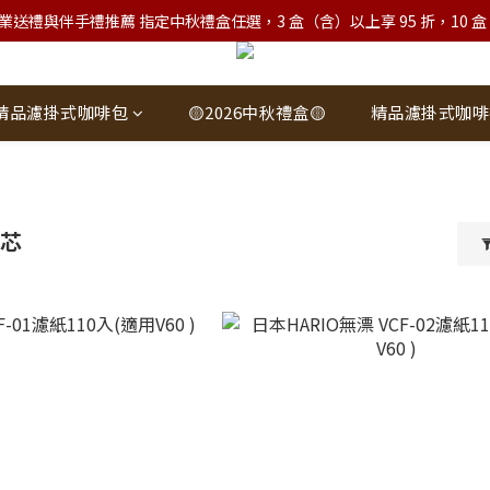
業送禮與伴手禮推薦 指定中秋禮盒任選，3 盒（含）以上享 95 折，10 盒（含）
精品濾掛式咖啡包
🟡2026中秋禮盒🟡
精品濾掛式咖啡
燈芯