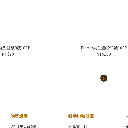
o丸型濾紙9號100P
Tiamo丸型濾紙90號100P
NT$70
NT$100
1
購買說明
新手挑咖啡豆
VIP咖啡豆買2送1
☕ 厚實回甘