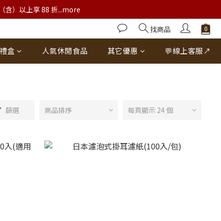
以上享 88 折...more
找商品
禮盒
人氣休閒食品
其它優惠
💬線上客服↗
篩選
商品排序
每頁顯示 24 個