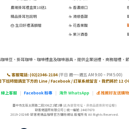
農場掛耳禮盒買10送1
☕ 香濃順口
精品掛耳包說明
☕ 滑順香甜
🎂 生日好禮滿額贈
☕ 花香果酸
☕ 果汁酒香
品咖啡豆、掛耳咖啡、咖啡禮盒及咖啡器具，提供企業送禮、商務贈禮、
📞 客服電話: (02)2346-2184
(平日 週一~週五 AM 9:00 ~ PM 5:00)
日下班時間請至下方的 Line / Facebook / 訂單系統留言，我們將於 12
E 線上客服
|
Facebook 粉專
|
海外 WhatsApp
|
💰 推薦好友送購物金
臺中市北區太原路二段306之1號1樓
(此為營登地址，非商品退換貨地址喔!)
歐客佬國際有限公司 | 統一編號: 24437670
2019-2026© 歐客佬精品咖啡官方購物網站 版權所有 All Rights Reserved.