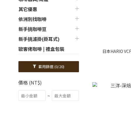
其它優惠
依洲別找咖啡
新手挑咖啡豆
新手挑濾掛(掛耳式)
歐客佬咖啡 | 禮盒包裝
日本HARIO VC
套用篩選
(0/20)
價格 (NT$)
~