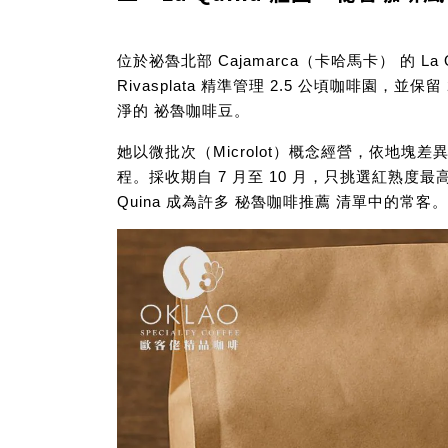
位於祕魯北部
Cajamarca（卡哈馬卡）
的
La
Rivasplata 精準管理 2.5 公頃咖啡
淨的
祕魯咖啡豆
。
她以微批次（Microlot）概念經營，依地
程。採收期自 7 月至 10 月，只挑選紅熟
Quina 成為許多
秘魯咖啡推薦
清單中的常客。