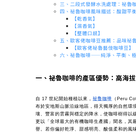
三、二段式發酵水洗處理：祕魯
四、祕魯咖啡風味描述：酸甜平
【乾香氣】
【濕香氣】
【整體口感】
五、歐客佬咖啡豆推薦：品味祕
【歐客佬祕魯藝伎咖啡豆】
六、祕魯咖啡——純淨、平衡、
一、祕魯咖啡的產區優勢：高海拔
祕魯咖啡
自 17 世紀開始種植以來，
（Peru Co
布於安地斯山脈沿線地區，得天獨厚的自然環
壤、豐富的雲霧與穩定的降水，使咖啡樹得以
更以「全球最大的有機咖啡生產國」聞名，其
譽。若你偏好乾淨、甜感明亮、酸值柔和的風