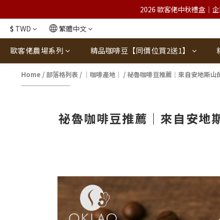
2026 歐客佬中秋禮盒｜企
$
TWD
繁體中文
歐客佬農場系列
精品咖啡豆【同價位買2送1】
Home
/
部落格列表
/
｜咖啡產地｜
/
祕魯咖啡豆推薦｜來自安地斯山
祕魯咖啡豆推薦｜來自安地