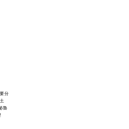
要分
土
祕魯
聲