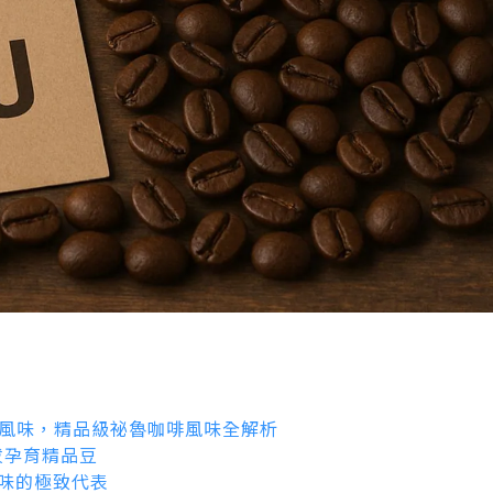
淨風味，精品級祕魯咖啡風味全解析
拔孕育精品豆
啡風味的極致代表