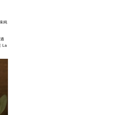
風味純
整過
La