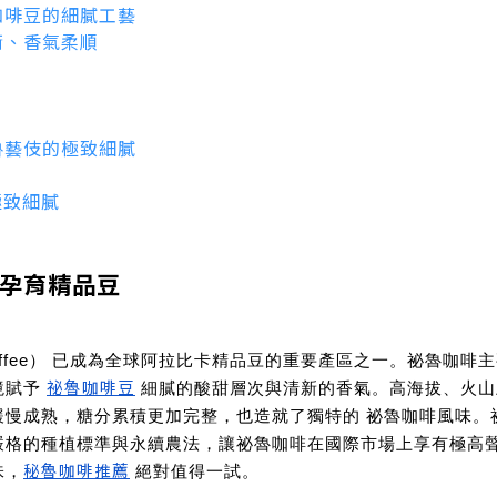
咖啡豆的細膩工藝
衡、香氣柔順
魯藝伎的極致細膩
極致細膩
孕育精品豆
ffee）
已成為全球阿拉比卡精品豆的重要產區之一。祕魯咖啡主
祕魯咖啡豆
境賦予
細膩的酸甜層次與清新的香氣。高海拔、火山
緩慢成熟，糖分累積更加完整，也造就了獨特的
祕魯咖啡風味
。
嚴格的種植標準與永續農法，讓祕魯咖啡在國際市場上享有極高
秘魯咖啡推薦
味，
絕對值得一試。