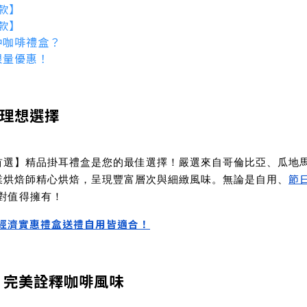
郁款】
甜款】
沖咖啡禮盒？
限量優惠！
理想選擇
首選】精品掛耳禮盒是您的最佳選擇！嚴選來自哥倫比亞、瓜地
節
業烘焙師精心烘焙，呈現豐富層次與細緻風味。無論是
自用、
對值得擁有！
經濟實惠禮盒送禮自用皆適合！
，完美詮釋咖啡風味