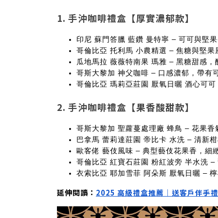
1. 手沖咖啡禮盒【厚實濃郁款】
印尼 蘇門答臘 藍鑽 曼特寧
– 可可與堅
哥倫比亞 托利馬 小農精選
– 焦糖與堅
瓜地馬拉 薇薇特南果 瑪雅
– 黑糖甜感，
哥斯大黎加 神父咖啡
– 口感濃郁，帶有
哥倫比亞 瑪莉亞莊園 厭氧日曬 酒心可可
2. 手沖咖啡禮盒【果香酸甜款】
哥斯大黎加 聖蘿蔓處理廠 蜂鳥
– 花果
巴拿馬 蕾莉達莊園 帝比卡 水洗
– 清新
歐客佬 藝伎風味
– 典型藝伎花果香，細
哥倫比亞 紅寶石莊園 粉紅波旁 半水洗
–
衣索比亞 耶加雪菲 阿朵斯 厭氧日曬
– 
延伸閱讀：
2025 高級禮盒推薦｜送客戶伴手