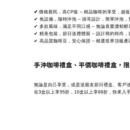
✔
價格親民，高CP值
– 精品咖啡的享受，超
✔
免設備，隨時沖泡
– 掛耳設計，簡單沖泡
✔
多款風味，滿足不同口感
– 無論喜愛濃郁
✔
精美包裝，節日送禮體面
– 設計簡約時尚
✔
高品質咖啡豆，安心保證
– 精選世界頂級
手沖咖啡禮盒、平價咖啡禮盒，限
無論是自己享受，或是送親友節日禮盒、客戶
在
3盒以上享95折，10盒以上享88折
，快來入