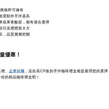
值價格即可擁有
，無需額外手沖器具
醇厚或果香酸甜，都有適合選擇
，節日送禮體面大方
產區，品質層層把關
量優惠！
企業採購
送禮、
，這款
高CP值的手沖咖啡禮盒
都是最理想的選擇
手你的精品咖啡禮盒吧！