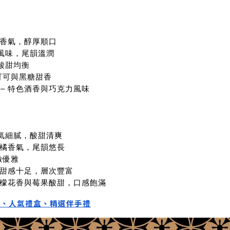
果香氣，醇厚順口
果風味，尾韻溫潤
酸甜均衡
可可與黑糖甜香
– 特色酒香與巧克力風味
香氣細膩，酸甜清爽
柑橘香氣，尾韻悠長
緻優雅
 甜感十足，層次豐富
檸檬花香與莓果酸甜，口感飽滿
禮、人氣禮盒、精選伴手禮